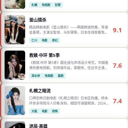
10月19日更新，日剧大全免费看维护日本在线观看
札幌
电视剧
犯罪
免费大全电视剧片库。
釜山猎杀
精品韩剧电影《釜山猎杀》——韩国频道热推。导演
9.1
金基德，主演全智贤、马东锡等，日本在线观看免费
大全电视剧在线首选片单。
仁川
电影
奇幻
救赎·中环 第5季
《救赎·中环 第5季》服化道与声场设计考究，中国香
7.6
港热推电视剧，刘伟强作品，梁朝伟、任达华主演，
2018年8月21日上线日本在线观看免费大全电视剧。
深水埗
电视剧
喜剧
札幌之暗流
口碑恐怖日剧电影《札幌之暗流》日本区热播，桥本
7.4
环奈多场戏令人印象深刻，细田守调度精准，2024
年4月8日上线日本在线观看免费大全电视剧完整版。
大阪
电影
恐怖
迷局·高雄