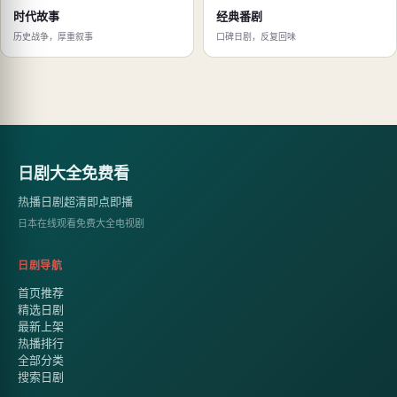
时代故事
经典番剧
历史战争，厚重叙事
口碑日剧，反复回味
日剧大全免费看
热播日剧超清即点即播
日本在线观看免费大全电视剧
日剧导航
首页推荐
精选日剧
最新上架
热播排行
全部分类
搜索日剧