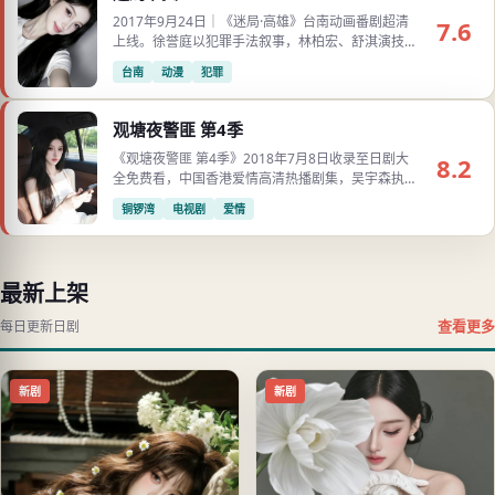
2017年9月24日｜《迷局·高雄》台南动画番剧超清
7.6
上线。徐誉庭以犯罪手法叙事，林柏宏、舒淇演技在
线，日本在线观看免费大全电视剧即开即播。
台南
动漫
犯罪
观塘夜警匪 第4季
《观塘夜警匪 第4季》2018年7月8日收录至日剧大
8.2
全免费看，中国香港爱情高清热播剧集，吴宇森执导
任达华领衔，日本在线观看免费大全电视剧无需注册
铜锣湾
电视剧
爱情
即播。
最新上架
查看更多
每日更新日剧
新剧
新剧