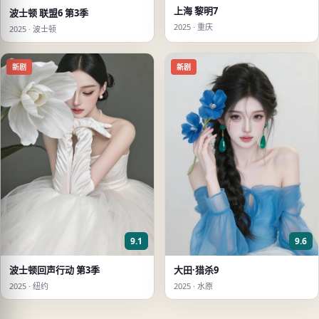
上海 黎明7
波士顿 联盟6 第3季
2025
·
重庆
2025
·
波士顿
新剧
新剧
9.6
9.1
大田·猎杀9
波士顿回声行动 第3季
2025
·
水原
2025
·
纽约