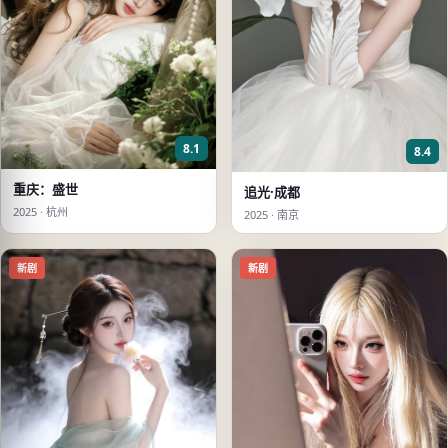
8.1
8.4
重庆：盛世
追光·成都
2025
·
杭州
2025
·
南京
新剧
新剧