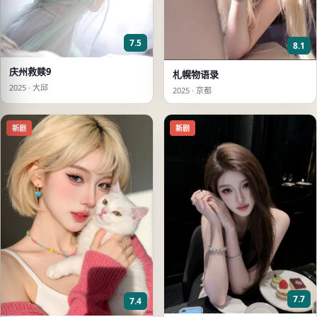
7.5
8.1
庆州救赎9
札幌物语录
2025
·
大邱
2025
·
京都
新剧
新剧
7.7
7.4